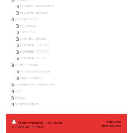
actualités Ordonnances
Actualités juridiques
outils syndicaux
formulaires
Trésorerie
outils des délégués
DOSSIER CFA TRM
DOSSIER CFA TRV
DOSSIER IPRIAC
photos et videos
espace pédagogique
video transports
La formation professionnelle
URTL
Contact
Mentions légales
Connexion
Version imprimable
|
Plan du site
Affichage Web
© Fédération FO-UNCP