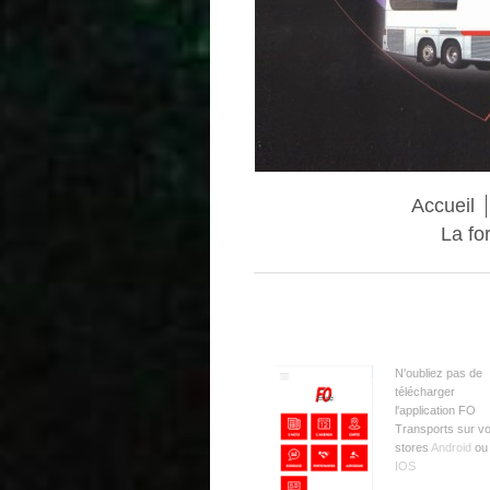
Accueil
La fo
N'oubliez pas de
télécharger
l'application FO
Transports sur v
stores
Android
ou
IOS