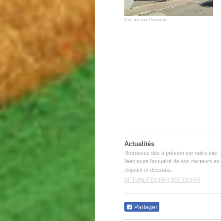
Nos locaux Parisiens
Actualités
Retrouvez dès à présent sur notre site
Web toute l'actualité de nos secteurs en
cliquant ci-dessous.
ACTUALITES PAR SECTEURS
Partager