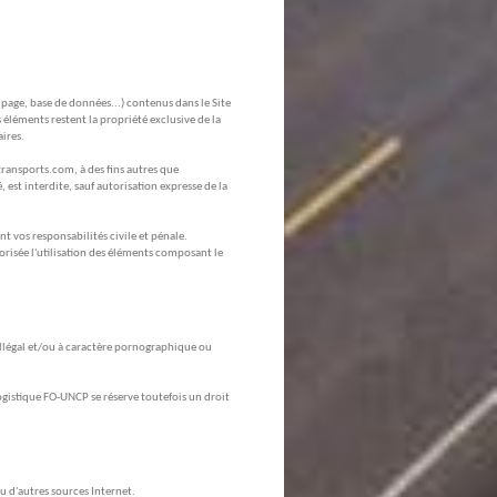
 page, base de données...) contenus dans le Site
s éléments restent la propriété exclusive de la
ires.
ransports.com, à des fins autres que
 est interdite, sauf autorisation expresse de la
t vos responsabilités civile et pénale.
orisée l'utilisation des éléments composant le
illégal et/ou à caractère pornographique ou
Logistique FO-UNCP se réserve toutefois un droit
u d'autres sources Internet.