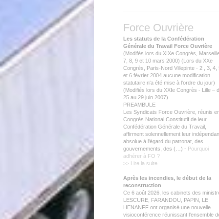
Force Ouvrière
Les statuts de la Confédération
Générale du Travail Force Ouvrière
(Modifés lors du XIXe Congrès, Marseille
7, 8, 9 et 10 mars 2000) (Lors du XXe
Congrès, Paris-Nord Villepinte - 2 , 3, 4,
et 6 février 2004 aucune modification
statutaire n'a été mise à l'ordre du jour)
(Modifiés lors du XXIe Congrès - Lille – 
25 au 29 juin 2007)
PREAMBULE
Les Syndicats Force Ouvrière, réunis e
Congrès National Constitutif de leur
Confédération Générale du Travail,
affirment solennellement leur indépenda
absolue à l'égard du patronat, des
gouvernements, des (…) -
Pourquoi
adhérer à FO ?
>> Lire la suite
Après les incendies, le début de la
reconstruction
Ce 6 août 2026, les cabinets des minist
LESCURE, FARANDOU, PAPIN, LE
HENANFF ont organisé une nouvelle
visioconférence réunissant l'ensemble d