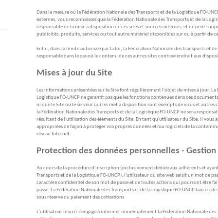
Dans la mesure où la Fédération Nationale des Transports et de la Logistique FO-UNCP
externes, vous reconnaissez que la Fédération Nationale des Transports et de la Log
responsable de la mise à disposition de ces sites et sources externes, et ne peut su
publicités, produits, services ou tout autre matériel disponibles sur ou à partir de ce
Enfin, dans la limite autorisée par la loi, la Fédération Nationale des Transports et d
responsable dans le cas où le contenu de ces autres sites contreviendrait aux disposi
Mises à jour du Site
Les informations présentées sur le Site font régulièrement l'objet de mises à jour. La
Logistique FO-UNCP ne garantit pas que les fonctions contenues dans ces documents s
ni que le Site ou le serveur qui les met à disposition sont exempts de virus et autr
la Fédération Nationale des Transports et de la Logistique FO-UNCP ne sera responsabl
résultant de l'utilisation des éléments du Site. En tant qu'utilisateur du Site, il vou
appropriées de façon à protéger vos propres données et/ou logiciels de la contaminat
réseau Internet.
Protection des données personnelles - Gestion
Au cours de la procédure d'inscription (exclusivement dédiée aux adhérents et ayant
Transports et de la Logistique FO-UNCP), l'utilisateur du site web saisit un mot de pas
caractère confidentiel de son mot de passe et de toutes actions qui pourront être f
passe. La Fédération Nationale des Transports et de la Logistique FO-UNCP lancera le 
sous réserve du paiement des cotisations.
L’utilisateur inscrit s'engage à informer immédiatement la Fédération Nationale des