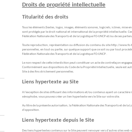
Droits de propriété intellectuelle
Titularité des droits
Tous les éléments (textes, logos, images, éléments sonores, logiciels, icônes, mise en
sont protégés par le droit national et international de la propriété intellectuelle. Ce
Fédération Nationale des Transports et de la Logistique FO-UNCP et/ou de ses partena
Toute reproduction, représentation ou diffusion du contenu du site http://www.fo-t
personnelles, en tout ou partie, sur quelque support que ce soit ou par tout procédé,
Fédération Nationale des Transports et de la Logistique FO-UNCP .
Le non-respect de cette interdiction peut constituer un acte de contrefaçon engagean
Conformément aux dispositions du Code de la Propriété Intellectuelle, seule est aut
Site à des fins strictement personnelles.
Liens hypertexte au Site
A l'exception de sites diffusant des informations et/ou contenus ayant un caractère 
xénophobe, vous pouvez créer un lien hypertexte vers le Site sur votre site.
Au titre de la présente autorisation, la Fédération Nationale des Transports et de la 
d'opposition.
Liens hypertexte depuis le Site
Des liens hypertextes contenus sur le Site peuvent renvoyer vers d'autres sites web o