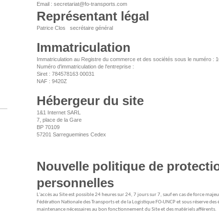
Email : secretariat@fo-transports.com
Représentant légal
Patrice
Clos
secrétaire général
Immatriculation
Immatriculation au Registre du commerce et des sociétés sous le numéro : 
Numéro d'immatriculation de l'entreprise :
Siret : 784578163 00031
NAF : 9420Z
Hébergeur du site
1&1 Internet SARL
7, place de la Gare
BP 70109
57201 Sarreguemines Cedex
Nouvelle politique de protect
personnelles
L'accès au Site est possible 24 heures sur 24, 7 jours sur 7, sauf en cas de force ma
Fédération Nationale des Transports et de la Logistique FO-UNCP et sous réserve des 
maintenance nécessaires au bon fonctionnement du Site et des matériels afférents.