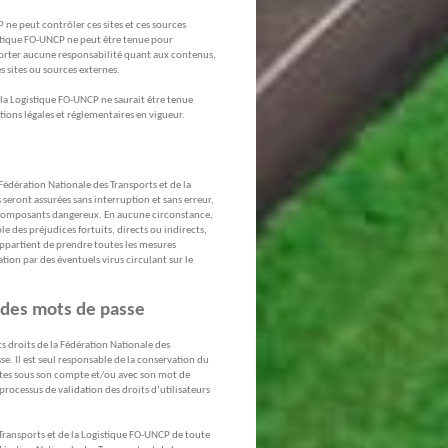
 ne peut contrôler ces sites et ces sources
istique FO-UNCP ne peut être tenue pour
pporter aucune responsabilité quant aux contenus,
s sites ou sources externes.
e la Logistique FO-UNCP ne saurait être tenue
tions légales et réglementaires en vigueur.
 Fédération Nationale des Transports et de la
eront assurées sans interruption et sans erreur,
es composants dangereux. En aucune circonstance,
e des préjudices fortuits, directs ou indirects,
s appartient de prendre toutes les mesures
ion par des éventuels virus circulant sur le
 des mots de passe
s droits de la Fédération Nationale des
se. Il est seul responsable de la conservation du
aites sous son compte et/ou avec son mot de
processus de validation des droits d’utilisateurs
 Transports et de la Logistique FO-UNCP de toute