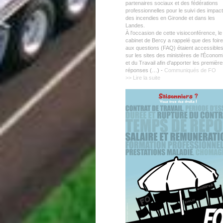
partenaires sociaux et des fédérations
professionnelles pour le suivi des impac
des incendies en Gironde et dans les
Landes.
À l'occasion de cette visioconférence, le
cabinet de Bercy a rappelé que des foir
aux questions (FAQ) étaient accessible
sur les sites des ministères de l'Économ
et du Travail afin d'apporter les premièr
réponses (…) -
Communiqués de FO
>> Lire la suite