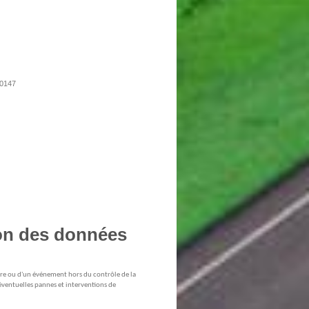
10147
ion des données
jeure ou d'un événement hors du contrôle de la
éventuelles pannes et interventions de