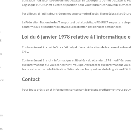
utilisation non autorisée de son mot de passe. En cas de perte de mot de passe, la Fé
Logistique FO-UNCP est à votre disposition pour vous fournir les nouveaux éléments
Par ailleurs, si l'utilisateur crée un nouveau compte d'accès, il procédera à la clôtu
La Fédération Nationale des Transports et de la Logistique FO-UNCP respecte la vie priv
conforme aux dispositions relatives à la protection des données personnelles.
 -
Loi du 6 janvier 1978 relative à l'informatique e
 5
Conformément à la Loi, le Site a fait l'objet d'une déclaration de traitement automa
CNIL.
du
Conformément à la loi « informatique et libertés » du 6 janvier 1978 modifiée, vous d
aux informations qui vous concernent. Vous pouvez accéder aux informations vous 
n
transports.com ou à la Fédération Nationale des Transports et de la Logistique FO-U
Contact
nce
Pour toute précision et information concernant le présent avertissement vous pou
res
es