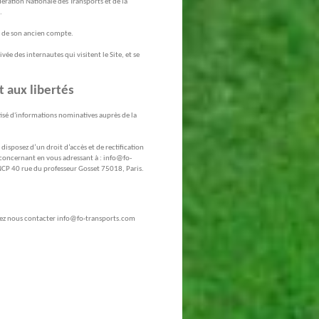
dération Nationale des Transports et de la
.
re de son ancien compte.
ée des internautes qui visitent le Site, et se
t aux libertés
tisé d'informations nominatives auprès de la
isposez d’un droit d’accès et de rectification
concernant en vous adressant à : info@fo-
NCP 40 rue du professeur Gosset 75018, Paris.
vez nous contacter info@fo-transports.com