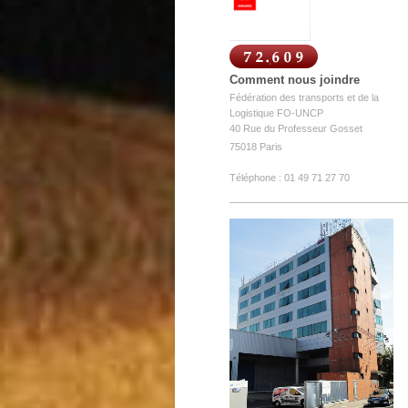
Comment nous joindre
Fédération des transports et de la
Logistique FO-UNCP
40 Rue du Professeur Gosset
75018
Paris
Téléphone : 01 49 71 27 70