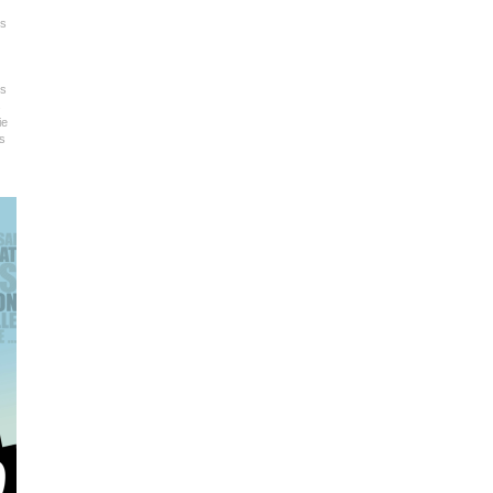
ts
es
s
ie
es