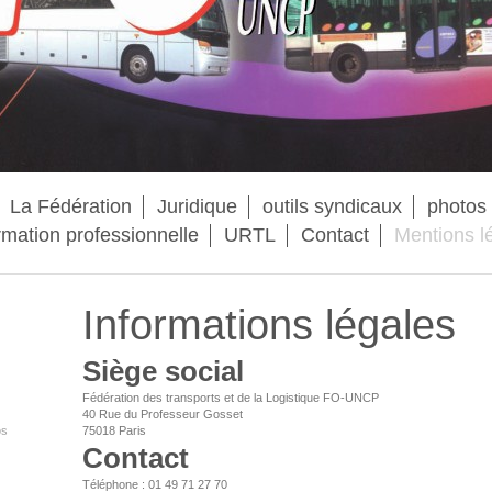
La Fédération
Juridique
outils syndicaux
photos 
rmation professionnelle
URTL
Contact
Mentions l
Informations légales
Siège social
Fédération des transports et de la Logistique FO-UNCP
40 Rue du Professeur Gosset
os
75018
Paris
Contact
Téléphone : 01 49 71 27 70